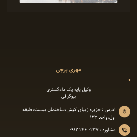
مهری برجی
وکیل پایه یک دادگستری
بیوگرافی
آدرس : جزیره زیبای کیش،ساختمان بیست،طبقه
اول،واحد ١٢٣
مشاوره : 0237 246 0912