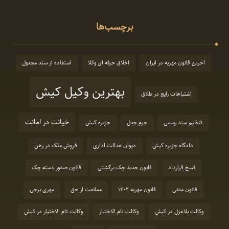
برچسب‌ها
آخرین قانون مهریه در ایران
اخلاق حرفه ای وکلا
استفاده از سند مجعول
بهترین وکیل کیش
اشتباهات رایج در طلاق
خیانت در امانت
تنظیم سند رسمی
جرم جعل
جزیره کیش
دادگاه جزیره کیش
دیوان عدالت اداری
فروش ملک در رهن
فسخ قرارداد
قانون جدید چک برگشتی
قانون صدور دسته چک
قانون مدنی
قانون مهریه 1404
ممانعت از حق
مهری برجی
وکالت بلاعزل در کیش
وکالت تام الاختیار
وکالت تام الاختیار در کیش