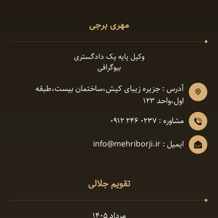
مهری برجی
وکیل پایه یک دادگستری
بیوگرافی
آدرس : جزیره زیبای کیش،ساختمان بیست،طبقه
اول،واحد ١٢٣
مشاوره : 0237 246 0912
ایمیل : info@mehriborji.ir
تقویم جلالی
مرداد ۱۴۰۵