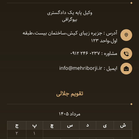
وکیل پایه یک دادگستری
بیوگرافی
آدرس : جزیره زیبای کیش،ساختمان بیست،طبقه
اول،واحد ١٢٣
مشاوره : 0237 246 0912
ایمیل : info@mehriborji.ir
تقویم جلالی
مرداد ۱۴۰۵
ش
ی
د
س
چ
پ
ج
۲
۱