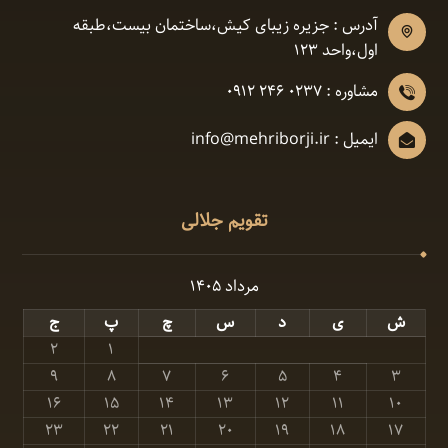
آدرس : جزیره زیبای کیش،ساختمان بیست،طبقه
اول،واحد ١٢٣
مشاوره : 0237 246 0912
ایمیل : info@mehriborji.ir
تقویم جلالی
مرداد ۱۴۰۵
ش
ی
د
س
چ
پ
ج
۲
۱
۹
۸
۷
۶
۵
۴
۳
۱۶
۱۵
۱۴
۱۳
۱۲
۱۱
۱۰
۲۳
۲۲
۲۱
۲۰
۱۹
۱۸
۱۷